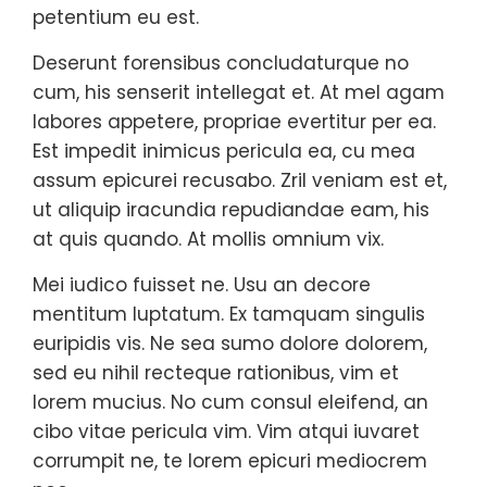
petentium eu est.
Deserunt forensibus concludaturque no
cum, his senserit intellegat et. At mel agam
labores appetere, propriae evertitur per ea.
Est impedit inimicus pericula ea, cu mea
assum epicurei recusabo. Zril veniam est et,
ut aliquip iracundia repudiandae eam, his
at quis quando. At mollis omnium vix.
Mei iudico fuisset ne. Usu an decore
mentitum luptatum. Ex tamquam singulis
euripidis vis. Ne sea sumo dolore dolorem,
sed eu nihil recteque rationibus, vim et
lorem mucius. No cum consul eleifend, an
cibo vitae pericula vim. Vim atqui iuvaret
corrumpit ne, te lorem epicuri mediocrem