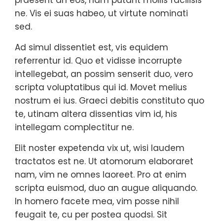
praesent an eos, nam putant mollis facilisis
ne. Vis ei suas habeo, ut virtute nominati
sed.
Ad simul dissentiet est, vis equidem
referrentur id. Quo et vidisse incorrupte
intellegebat, an possim senserit duo, vero
scripta voluptatibus qui id. Movet melius
nostrum ei ius. Graeci debitis constituto quo
te, utinam altera dissentias vim id, his
intellegam complectitur ne.
Elit noster expetenda vix ut, wisi laudem
tractatos est ne. Ut atomorum elaboraret
nam, vim ne omnes laoreet. Pro at enim
scripta euismod, duo an augue aliquando.
In homero facete mea, vim posse nihil
feugait te, cu per postea quodsi. Sit