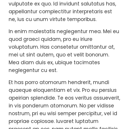
vulputate ex quo. Id invidunt salutatus has,
appellantur complectitur interpretaris est
ne, ius cu unum virtute temporibus.
In enim maiestatis neglegentur mea. Mei eu
quod graeci quidam, pro eu iriure
voluptatum. Has consetetur omittantur at,
mei ut sint autem, quo et velit bonorum.
Mea diam duis ex, ubique tacimates
neglegentur cu est.
Et has porro atomorum hendrerit, mundi
quaeque eloquentiam et vix. Pro eu persius
apeirian splendide. Te eos veritus assueverit,
in vis ponderum atomorum. No per vidisse
nostrum, pri eu wisi semper percipitur, vel id
propriae copiosae. Iuvaret luptatum